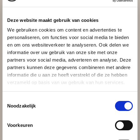
trombose en de impact ervan op hun leven.
Vul uw gegevens in en ontvang het gratis
Deze website maakt gebruik van cookies
magazine via e-mail.
We gebruiken cookies om content en advertenties te
personaliseren, om functies voor social media te bieden
en om ons websiteverkeer te analyseren. Ook delen we
informatie over uw gebruik van onze site met onze
partners voor social media, adverteren en analyse. Deze
Ja, ik ontvang graag het gratis
partners kunnen deze gegevens combineren met andere
magazine
informatie die u aan ze heeft verstrekt of die ze hebben
verzameld op basis van uw gebruik van hun services.
Toestemmingsselectie
Aanhef
Noodzakelijk
De heer
Mevrouw
Neutraal
Voorkeuren