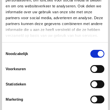
personaliseren, om functies voor social media te bieden
en om ons websiteverkeer te analyseren. Ook delen we
informatie over uw gebruik van onze site met onze
partners voor social media, adverteren en analyse. Deze
partners kunnen deze gegevens combineren met andere
informatie die u aan ze heeft verstrekt of die ze hebben
verzameld op basis van uw gebruik van hun services.
Toestemmingsselectie
Noodzakelijk
Magazine
Schrijf u in
Voorkeuren
Statistieken
Marketing