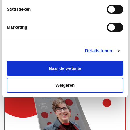
herseninfarct.
“Ik dacht: dit overkomt mij niet.”
Statistieken
Wilt u zijn hele verhaal lezen? Een uitgebreid
interview leest u in de speciale editie van ons
Marketing
magazine.
Vraag het magazine aan!
Details tonen
Naar de website
Weigeren