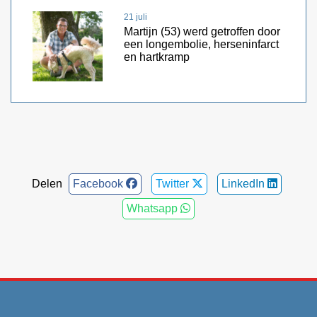
21 juli
Martijn (53) werd getroffen door
een longembolie, herseninfarct
en hartkramp
Delen
Facebook
Twitter
LinkedIn
Whatsapp