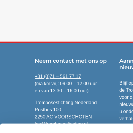
Neem contact met ons op
Aanm
nieu
+31 (0)71 – 561 77 17
Blijf 
(ma t/m vrij: 09.00 – 12.00 uur
de Tro
en van 13.30 – 16.00 uur)
voor o
Trombosestichting Nederland
nieuws
Postbus 100
u onde
2250 AC VOORSCHOTEN
verhal
tsn@trombosestichting.nl
en res
IBAN: NL57 ABNA 0100 100 333