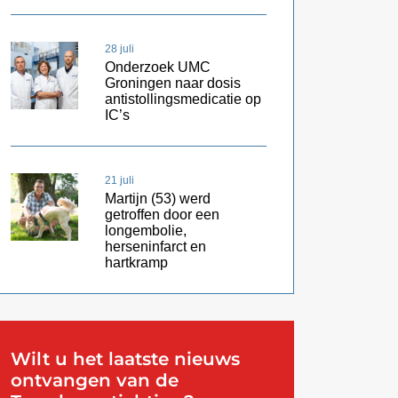
28 juli
Onderzoek UMC
Groningen naar dosis
antistollingsmedicatie op
IC’s
21 juli
Martijn (53) werd
getroffen door een
longembolie,
herseninfarct en
hartkramp
Wilt u het laatste nieuws
ontvangen van de