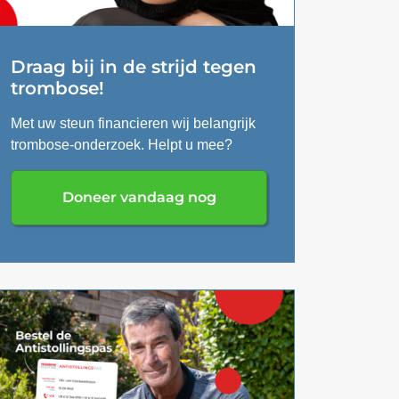
Draag bij in de strijd tegen
trombose!
Met uw steun financieren wij belangrijk
trombose-onderzoek. Helpt u mee?
Doneer vandaag nog