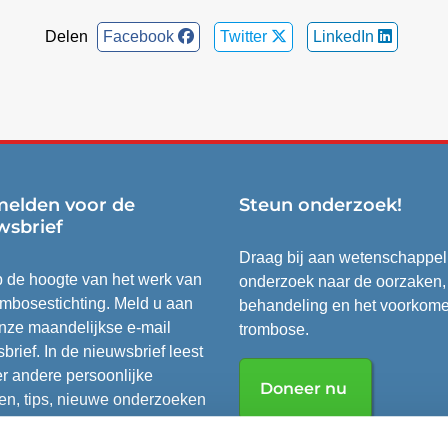
Delen
Facebook
Twitter
LinkedIn
elden voor de
Steun onderzoek!
wsbrief
Draag bij aan wetenschappel
op de hoogte van het werk van
onderzoek naar de oorzaken,
mbosestichting. Meld u aan
behandeling en het voorkom
nze maandelijkse e-mail
trombose.
brief. In de nieuwsbrief leest
r andere persoonlijke
Doneer nu
en, tips, nieuwe onderzoeken
ultaten.