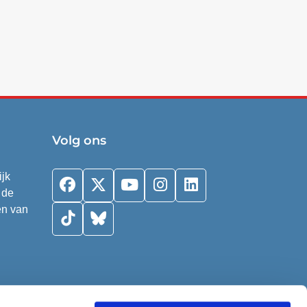
Volg ons
ijk
 de
en van