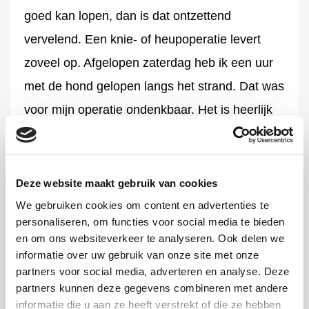
goed kan lopen, dan is dat ontzettend
vervelend. Een knie- of heupoperatie levert
zoveel op. Afgelopen zaterdag heb ik een uur
met de hond gelopen langs het strand. Dat was
voor mijn operatie ondenkbaar. Het is heerlijk
dat mijn mobiliteit is vergroot.”
Ze kreeg na haar operatie een ernstige
Deze website maakt gebruik van cookies
longembolie, toch blijft ze optimistisch: “Ik
We gebruiken cookies om content en advertenties te
geloof echt in vooruitgang en de moderne
personaliseren, om functies voor social media te bieden
en om ons websiteverkeer te analyseren. Ook delen we
medische wereld.” Dat vertrouwen deelt arts-
informatie over uw gebruik van onze site met onze
onderzoeker dr. Banne Nemeth: “Onderzoek
partners voor social media, adverteren en analyse. Deze
naar complicaties zoals trombose is hard
partners kunnen deze gegevens combineren met andere
informatie die u aan ze heeft verstrekt of die ze hebben