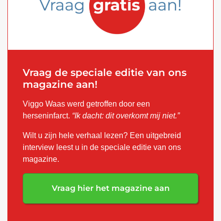
Vraag de speciale editie van ons
magazine aan!
Viggo Waas werd getroffen door een
herseninfarct.
“Ik dacht: dit overkomt mij niet.”
Wilt u zijn hele verhaal lezen? Een uitgebreid
interview leest u in de speciale editie van ons
magazine.
Vraag hier het magazine aan