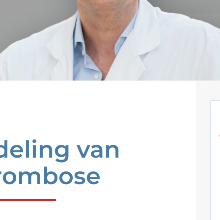
eling van
rombose