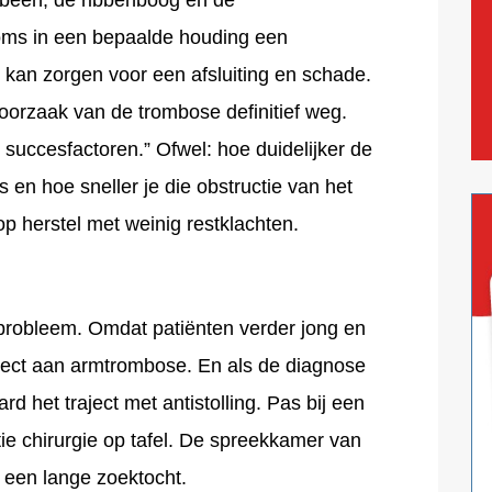
oms in een bepaalde houding een
t kan zorgen voor een afsluiting en schade.
oorzaak van de trombose definitief weg.
dé succesfactoren.” Ofwel: hoe duidelijker de
 en hoe sneller je die obstructie van het
op herstel met weinig restklachten.
n probleem. Omdat patiënten verder jong en
d direct aan armtrombose. En als de diagnose
rd het traject met antistolling. Pas bij een
e chirurgie op tafel. De spreekkamer van
a een lange zoektocht.