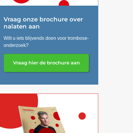
Vraag onze brochure over
nalaten aan
Wilt u iets blijvends doen voor trombose-
onderzoek?
Vraag hier de brochure aan