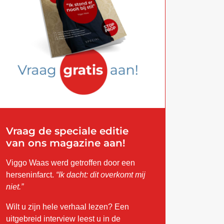
Vraag de speciale editie
van ons magazine aan!
Viggo Waas werd getroffen door een
herseninfarct.
“Ik dacht: dit overkomt mij
niet.”
Wilt u zijn hele verhaal lezen? Een
uitgebreid interview leest u in de