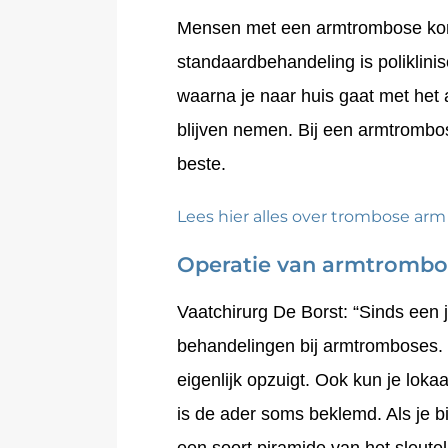
Mensen met een armtrombose komen
standaardbehandeling is poliklinis
waarna je naar huis gaat met het 
blijven nemen. Bij een armtrombose
beste.
Lees hier alles over trombose arm
Operatie van armtrombo
Vaatchirurg De Borst: “Sinds een j
behandelingen bij armtromboses. B
eigenlijk opzuigt. Ook kun je lok
is de ader soms beklemd. Als je b
een soort piramide van het sleut