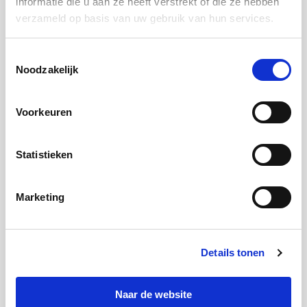
informatie die u aan ze heeft verstrekt of die ze hebben
verzameld op basis van uw gebruik van hun services.
Toestemmingsselectie
Noodzakelijk
Voorkeuren
Vraag de brochure aan
Statistieken
Marketing
Delen
Facebook
Twitter
LinkedIn
Whatsapp
Details tonen
Naar de website