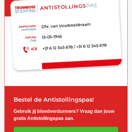
Bestel de Antistollingspas!
Gebruik jij bloedverdunners? Vraag dan jouw
gratis Antistollingspas aan.