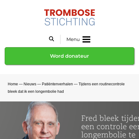
Menu
Word donateur
Home
—
Nieuws
—
Patiëntenverhalen
—
Tijdens een routinecontrole
bleek dat ik een longembolie had