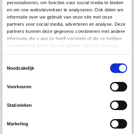
personaliseren, om functies voor social media te bieden
Factor V Leiden heeft. Mijn zus ook, maar in
en om ons websiteverkeer te analyseren. Ook delen we
informatie over uw gebruik van onze site met onze
mindere mate zodat ze geen bloedverdunners
partners voor social media, adverteren en analyse. Deze
hoeft te gebruiken. Mijn dochter Britt (nu 13
partners kunnen deze gegevens combineren met andere
informatie die u aan ze heeft verstrekt of die ze hebben
jaar) is draagster en mijn andere dochter Lotte
verzameld op basis van uw gebruik van hun services.
(nu 10 jaar) heeft ook Factor V Leiden. In
verband met haar leeftijd heeft ze nog geen
Toestemmingsselectie
Noodzakelijk
medicatie nodig.”
Met Factor V Leiden is goed te leven
Voorkeuren
“Met Factor V Leiden is goed te leven, ik weet
Statistieken
nu ongeveer 13,5 jaar dat ik deze “ziekte”
heb. Mijn werk en sport lijden er niet onder.
Marketing
Wel merk ik met hardlopen dat ik minder