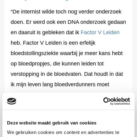
“De internist wilde toch nog verder onderzoek
doen. Er werd ook een DNA onderzoek gedaan
en daaruit is gebleken dat ik
Factor V Leiden
heb. Factor V Leiden is een erfelijk
bloedstollingsziekte waarbij je meer kans hebt
op bloedpropjes, die kunnen leiden tot
verstopping in de bloedvaten. Dat houdt in dat
ik mijn leven lang bloedverdunners moet
gebruiken. Omdat het een erfelijke aandoening
is werd ook mijn familie (vader, moeder, zus,
neefje en mijn kinderen) gecontroleerd op deze
Deze website maakt gebruik van cookies
bloedstollingsziekte. Na deze controle is
We gebruiken cookies om content en advertenties te
gebleken dat mijn vader ( toen 60 jaar ) ook