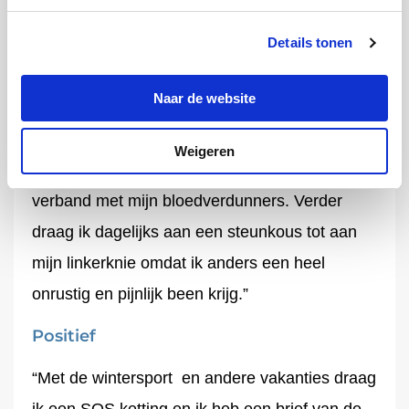
longinhoud heb. Door de longembolie is een
Details tonen
deel van mijn long afgestorven waardoor ik
ongeveer 30% luchtinhoud mis. Desondanks
Naar de website
geniet ik volop van het leven met mijn vrouw en
gezin. Ik moet rekening houden met gevaarlijke
Weigeren
sporten en andere outdoor activiteiten in
verband met mijn bloedverdunners. Verder
draag ik dagelijks aan een steunkous tot aan
mijn linkerknie omdat ik anders een heel
onrustig en pijnlijk been krijg.”
Positief
“Met de wintersport en andere vakanties draag