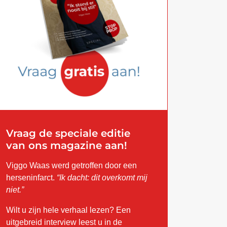
Vraag de speciale editie
van ons magazine aan!
Viggo Waas werd getroffen door een
herseninfarct.
“Ik dacht: dit overkomt mij
niet.”
Wilt u zijn hele verhaal lezen? Een
uitgebreid interview leest u in de