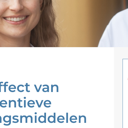
ffect van
entieve
ingsmiddelen