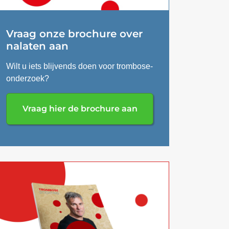
Vraag onze brochure over
nalaten aan
Wilt u iets blijvends doen voor trombose-
onderzoek?
Vraag hier de brochure aan