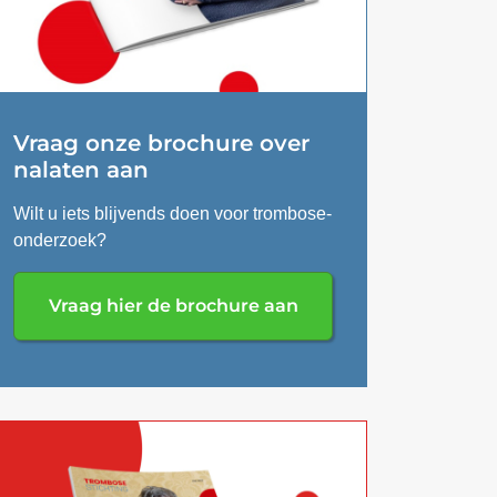
Vraag onze brochure over
nalaten aan
Wilt u iets blijvends doen voor trombose-
onderzoek?
Vraag hier de brochure aan