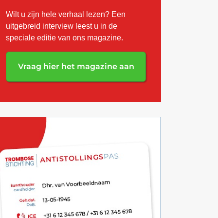
Wilt u zijn hele verhaal lezen? Een
uitgebreid interview leest u in de
speciale editie van ons magazine.
Vraag hier het magazine aan