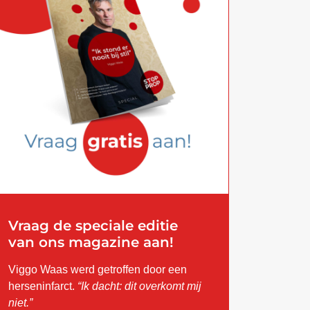
Vraag de speciale editie
van ons magazine aan!
Viggo Waas werd getroffen door een
herseninfarct.
“Ik dacht: dit overkomt mij
niet.”