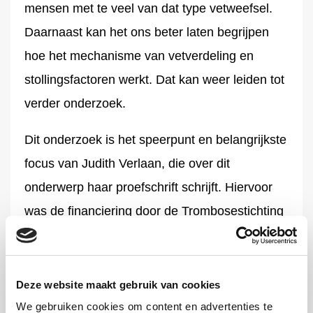
mensen met te veel van dat type vetweefsel.
Daarnaast kan het ons beter laten begrijpen
hoe het mechanisme van vetverdeling en
stollingsfactoren werkt. Dat kan weer leiden tot
verder onderzoek.
Dit onderzoek is het speerpunt en belangrijkste
focus van Judith Verlaan, die over dit
onderwerp haar proefschrift schrijft. Hiervoor
was de financiering door de Trombosestichting
van essentieel belang. Zonder toewijding van
gepassioneerde onderzoekers, zijn dit soort
onderzoeken, en dus vooruitgang in de
Deze website maakt gebruik van cookies
wetenschap, niet haalbaar.’
We gebruiken cookies om content en advertenties te