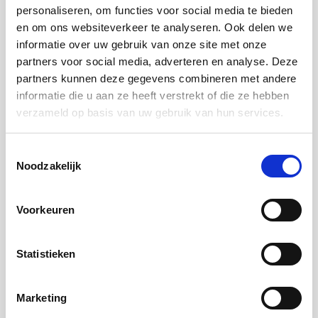
personaliseren, om functies voor social media te bieden
en om ons websiteverkeer te analyseren. Ook delen we
Ouderenonderzoek naar prognose na
informatie over uw gebruik van onze site met onze
trombose
partners voor social media, adverteren en analyse. Deze
Dr. Astrid van Hylckama Vlieg deed tussen
partners kunnen deze gegevens combineren met andere
informatie die u aan ze heeft verstrekt of die ze hebben
2008 en 2011 onderzoek naar risicofactoren
verzameld op basis van uw gebruik van hun services.
voor veneuze trombose bij mensen vanaf
zeventig jaar. In navolging van dat onderzoek
Toestemmingsselectie
Noodzakelijk
bekijkt ze nu, met steun van de
Trombosestichting, wat de prognose is van
Voorkeuren
deze doelgroep na trombose.
Statistieken
‘We weten eigenlijk niet goed of mensen die op
latere leeftijd trombose krijgen een verhoogde
Marketing
kans hebben op overlijden, of dat ze een