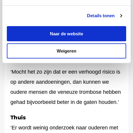
verhoogde kans hebben op bijvoorbeeld een
Details tonen
hartinfarct of herseninfarct. Om daar een beter
beeld van te krijgen, wil ik kijken hoe het met
Naar de website
de mensen verder is gegaan die aan het vorige
onderzoek meededen.’ vertelt Van Hylckama
Weigeren
Vlieg.
‘Mocht het zo zijn dat er een verhoogd risico is
op andere aandoeningen, dan kunnen we
oudere mensen die veneuze trombose hebben
gehad bijvoorbeeld beter in de gaten houden.’
Thuis
‘Er wordt weinig onderzoek naar ouderen met