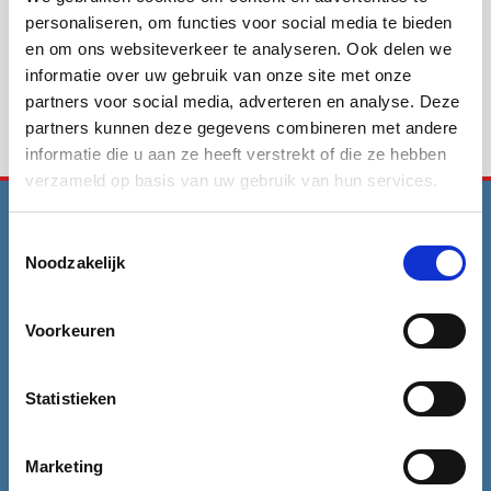
personaliseren, om functies voor social media te bieden
Delen
Facebook
Twitter
LinkedIn
en om ons websiteverkeer te analyseren. Ook delen we
Whatsapp
informatie over uw gebruik van onze site met onze
partners voor social media, adverteren en analyse. Deze
partners kunnen deze gegevens combineren met andere
informatie die u aan ze heeft verstrekt of die ze hebben
verzameld op basis van uw gebruik van hun services.
Toestemmingsselectie
Neem contact met ons op
Noodzakelijk
Voorkeuren
+31 (0)71 – 561 77 17
Statistieken
(ma t/m vrij: 09.00 – 12.00 uur
en van 13.30 – 16.00 uur)
Marketing
Trombosestichting Nederland