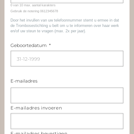
0 van 10 max. aantal karakters
Gebruik de notering 0612345678
Door het invullen van uw telefoonnummer stemt u ermee in dat
de Trombosestichting u belt om u te informeren over haar werk
en/of uw steun te vragen (max. 2x per jaar).
Geboortedatum
*
DD
dash
MM
E-mailadres
dash
JJJJ
E-mailadres invoeren
E-mailadres bevestigen