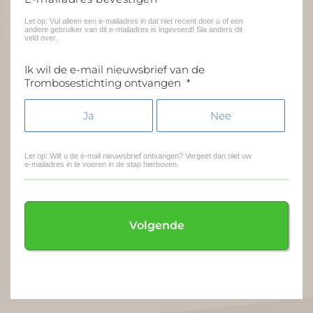
Let op: Vul alleen een e-mailadres in dat niet recent door u of een
andere gebruiker van dit e-mailadres is ingevoerd! Sla anders dit
veld over.
Ik wil de e-mail nieuwsbrief van de
Trombosestichting ontvangen
*
Ja
Nee
Let op: Wilt u de e-mail nieuwsbrief ontvangen? Vergeet dan niet uw
e-mailadres in te voeren in de stap hierboven.