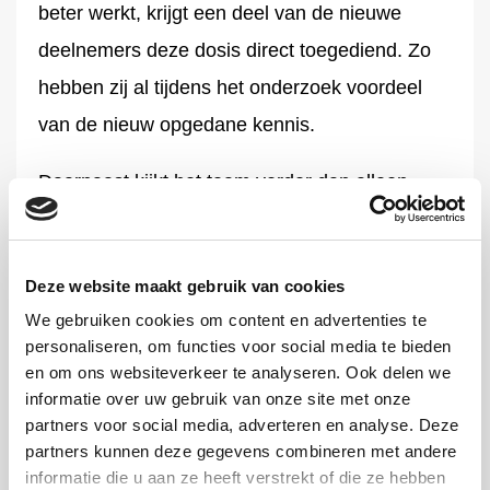
beter werkt, krijgt een deel van de nieuwe
deelnemers deze dosis direct toegediend. Zo
hebben zij al tijdens het onderzoek voordeel
van de nieuw opgedane kennis.
Daarnaast kijkt het team verder dan alleen
trombose en bloedingen. Ze bestuderen ook de
gevolgen van trombose zoals geheugen- en
Deze website maakt gebruik van cookies
concentratieproblemen. Én ze onderzoeken de
We gebruiken cookies om content en advertenties te
effecten op het herstel zes maanden na een
personaliseren, om functies voor social media te bieden
IC-opname. Met deze inzichten kunnen
en om ons websiteverkeer te analyseren. Ook delen we
informatie over uw gebruik van onze site met onze
zorgverleners patiënten beter begeleiden
partners voor social media, adverteren en analyse. Deze
tijdens én na een IC-opname.
partners kunnen deze gegevens combineren met andere
informatie die u aan ze heeft verstrekt of die ze hebben